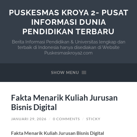
PUSKESMAS KROYA 2- PUSAT
INFORMASI DUNIA
PENDIDIKAN TERBARU
Berita Informasi Pendidikan & Universitas lengkap dan
terbaik di Indonesia hanya disediakan di Website
Puskesmaskroya2.com
SHOW MENU
Fakta Menarik Kuliah Jurusan
Bisnis Digital
JANUARI 29, 2026
/
0 COMMENTS
/
STICKY
Fakta Menarik Kuliah Jurusan Bisnis Digital