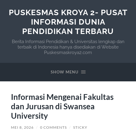
PUSKESMAS KROYA 2- PUSAT
INFORMASI DUNIA
PENDIDIKAN TERBARU
Berita Informasi Pendidikan & Universitas lengkap dan
terbaik di Indonesia hanya disediakan di Website
Puskesmaskroya2.com
SHOW MENU
Informasi Mengenai Fakultas
dan Jurusan di Swansea
University
MEI 8, 2026
/
0 COMMENTS
/
STICKY