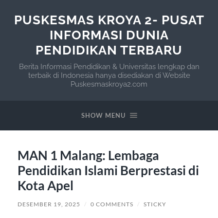
PUSKESMAS KROYA 2- PUSAT
INFORMASI DUNIA
PENDIDIKAN TERBARU
Berita Informasi Pendidikan & Universitas lengkap dan
terbaik di Indonesia hanya disediakan di Website
Puskesmaskroya2.com
SHOW MENU
MAN 1 Malang: Lembaga
Pendidikan Islami Berprestasi di
Kota Apel
DESEMBER 19, 2025
/
0 COMMENTS
/
STICKY