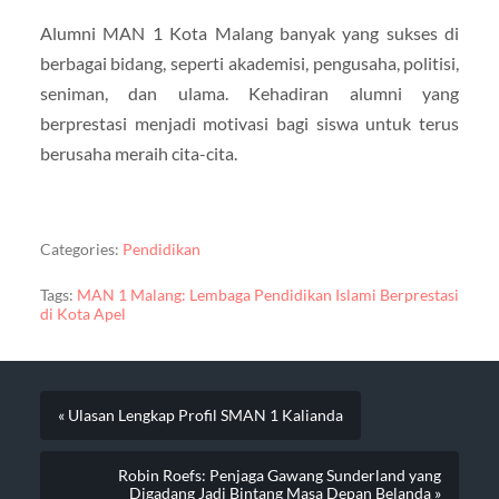
Alumni MAN 1 Kota Malang banyak yang sukses di
berbagai bidang, seperti akademisi, pengusaha, politisi,
seniman, dan ulama. Kehadiran alumni yang
berprestasi menjadi motivasi bagi siswa untuk terus
berusaha meraih cita-cita.
Categories:
Pendidikan
Tags:
MAN 1 Malang: Lembaga Pendidikan Islami Berprestasi
di Kota Apel
« Ulasan Lengkap Profil SMAN 1 Kalianda
Robin Roefs: Penjaga Gawang Sunderland yang
Digadang Jadi Bintang Masa Depan Belanda »