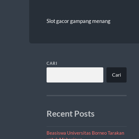
Slot gacor gampang menang
CARI
Cari
Recent Posts
Beasiswa Universitas Borneo Tarakan