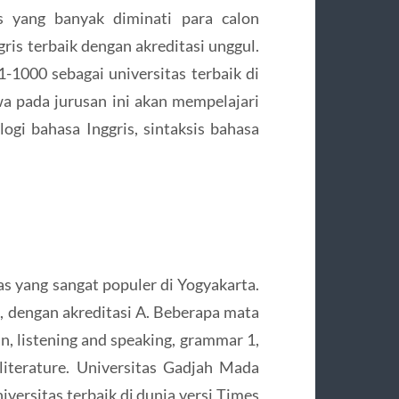
as yang banyak diminati para calon
ris terbaik dengan akreditasi unggul.
-1000 sebagai universitas terbaik di
a pada jurusan ini akan mempelajari
logi bahasa Inggris, sintaksis bahasa
s yang sangat populer di Yogyakarta.
k, dengan akreditasi A. Beberapa mata
in, listening and speaking, grammar 1,
literature. Universitas Gadjah Mada
iversitas terbaik di dunia versi Times