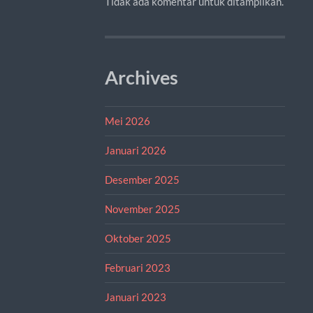
Tidak ada komentar untuk ditampilkan.
Archives
Mei 2026
Januari 2026
Desember 2025
November 2025
Oktober 2025
Februari 2023
Januari 2023