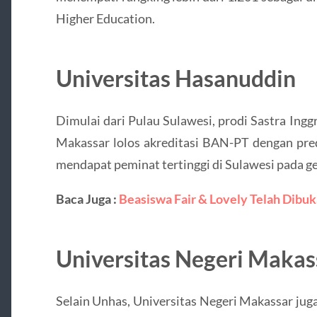
Higher Education.
Universitas Hasanuddin
Dimulai dari Pulau Sulawesi, prodi Sastra Ingg
Makassar lolos akreditasi BAN-PT dengan pre
mendapat peminat tertinggi di Sulawesi pada 
Baca Juga :
Beasiswa Fair & Lovely Telah Dibuk
Universitas Negeri Makas
Selain Unhas, Universitas Negeri Makassar ju