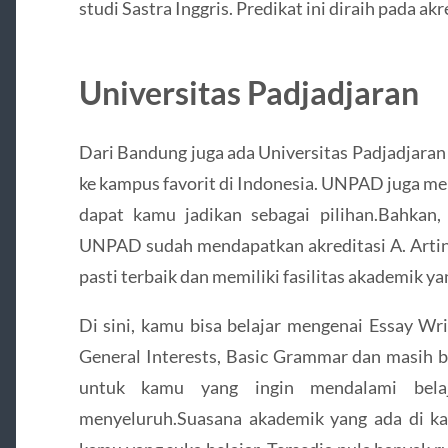
studi Sastra Inggris. Predikat ini diraih pada a
Universitas Padjadjaran
Dari Bandung juga ada Universitas Padjadjara
ke kampus favorit di Indonesia. UNPAD juga me
dapat kamu jadikan sebagai pilihan.Bahkan, 
UNPAD sudah mendapatkan akreditasi A. Artiny
pasti terbaik dan memiliki fasilitas akademik y
Di sini, kamu bisa belajar mengenai Essay Wri
General Interests, Basic Grammar dan masih b
untuk kamu yang ingin mendalami belaj
menyeluruh.Suasana akademik yang ada di k