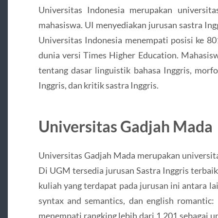
Universitas Indonesia merupakan universit
mahasiswa. UI menyediakan jurusan sastra Ingg
Universitas Indonesia menempati posisi ke 801
dunia versi Times Higher Education. Mahasisw
tentang dasar linguistik bahasa Inggris, morfo
Inggris, dan kritik sastra Inggris.
Universitas Gadjah Mada
Universitas Gadjah Mada merupakan universita
Di UGM tersedia jurusan Sastra Inggris terbai
kuliah yang terdapat pada jurusan ini antara la
syntax and semantics, dan english romantic: 
menempati rangking lebih dari 1.201 sebagai un