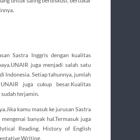
uang untuk saling berdiskusi, bertukar
innya.
san Sastra Inggris dengan kualitas
abaya.UNAIR juga menjadi salah satu
di Indonesia. Setiap tahunnya, jumlah
UNAIR juga cukup besar.Kualitas
 sudah terjamin.
ya.Jika kamu masuk ke jurusan Sastra
r mengenai banyak hal.Termasuk juga
ytical Reading, History of English
mentative Writing.