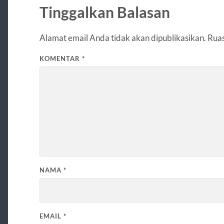
Tinggalkan Balasan
Alamat email Anda tidak akan dipublikasikan.
Ruas
KOMENTAR
*
NAMA
*
EMAIL
*