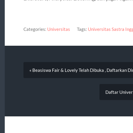
Categories:
Universitas
Tags:
Universitas Sastra Ingg
« Beasiswa Fair & Lovely Telah Dibuka , Daftarkan Di
Daftar Univer