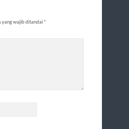
 yang wajib ditandai
*