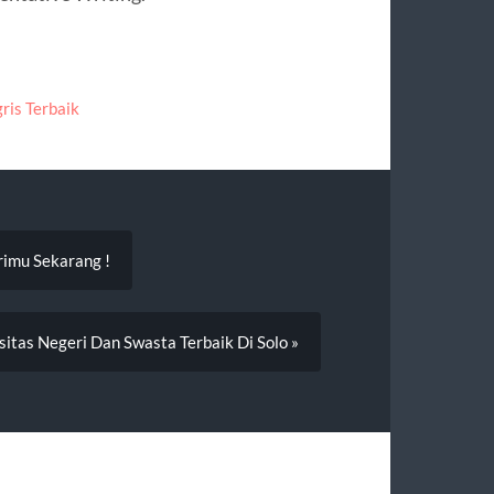
ris Terbaik
rimu Sekarang !
sitas Negeri Dan Swasta Terbaik Di Solo »