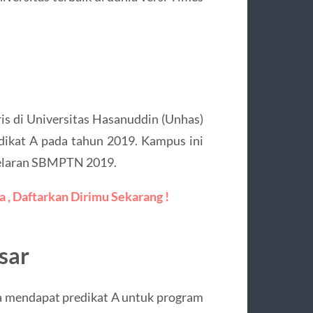
ris di Universitas Hasanuddin (Unhas)
dikat A pada tahun 2019. Kampus ini
gelaran SBMPTN 2019.
a , Daftarkan Dirimu Sekarang !
sar
ga mendapat predikat A untuk program